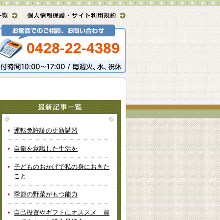
運転免許証の更新講習
自衛を意識した生活を
子どものおかげで私の身におきた
こと
季節の野菜がもつ能力
自己投資やギフトにオススメ 買