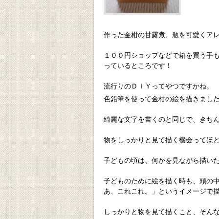
作った金柑の甘露煮、瓶を可愛くア
１００円ショップなどで箱を買う手
っているところです！
流行りのＤＩＹってやつですかね。
色鉛筆を使って金柑の絵を描きまし
綺麗な文字を書くのと同じで、きち
物をしっかりと見て描く機会ってほ
子どもの頃は、何かを見ながら描い
子どものために絵を描く時も、頭の
あ、これこれ。」というイメージで
しっかりと物を見て描くこと、そん