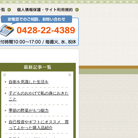
自衛を意識した生活を
子どものおかげで私の身におきた
こと
季節の野菜がもつ能力
自己投資やギフトにオススメ 買
ってよかった購入品紹介