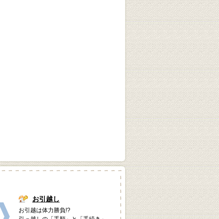
お引越し
お引越は体力勝負!?