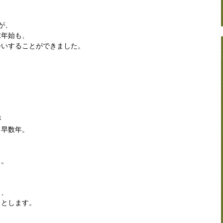
が、
末年始も、
会いすることができました。
が
と早数年。
…。
も、
ととします。