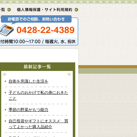
自衛を意識した生活を
子どものおかげで私の身におきた
こと
季節の野菜がもつ能力
自己投資やギフトにオススメ 買
ってよかった購入品紹介