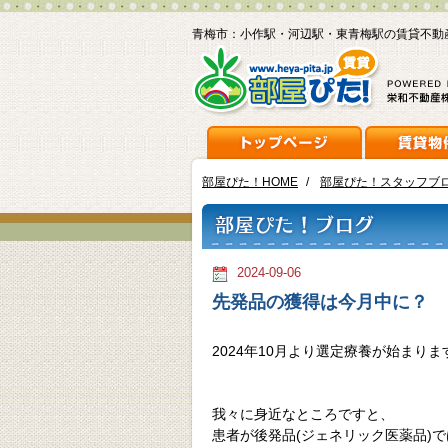
青梅市：小作駅・河辺駅・東青梅駅の賃貸不動
部屋ぴた！HOME
/
部屋ぴた！スタッフブ
2024-09-06
先発品の獲得は今月中に？
2024年10月より選定療養が始まりま
我々に身近なところですと、
患者が後発品(ジェネリック医薬品)