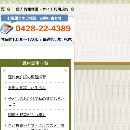
運転免許証の更新講習
自衛を意識した生活を
子どものおかげで私の身におきた
こと
季節の野菜がもつ能力
自己投資やギフトにオススメ 買