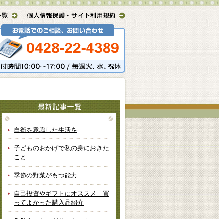
自衛を意識した生活を
子どものおかげで私の身におきた
こと
季節の野菜がもつ能力
自己投資やギフトにオススメ 買
ってよかった購入品紹介