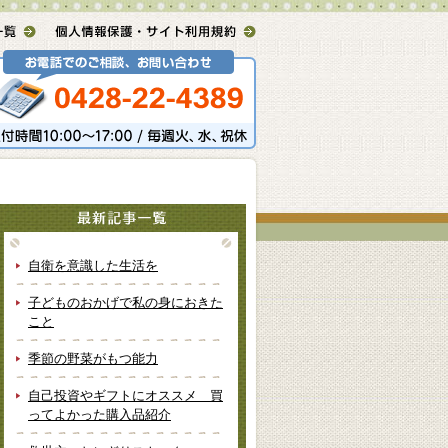
自衛を意識した生活を
子どものおかげで私の身におきた
こと
季節の野菜がもつ能力
自己投資やギフトにオススメ 買
ってよかった購入品紹介