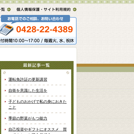
運転免許証の更新講習
自衛を意識した生活を
子どものおかげで私の身におきた
こと
季節の野菜がもつ能力
自己投資やギフトにオススメ 買