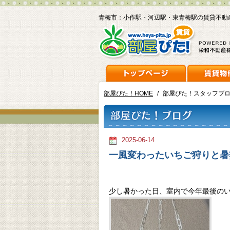
青梅市：小作駅・河辺駅・東青梅駅の賃貸不動
部屋ぴた！HOME
/
部屋ぴた！スタッフブ
2025-06-14
一風変わったいちご狩りと暑
少し暑かった日、室内で今年最後の