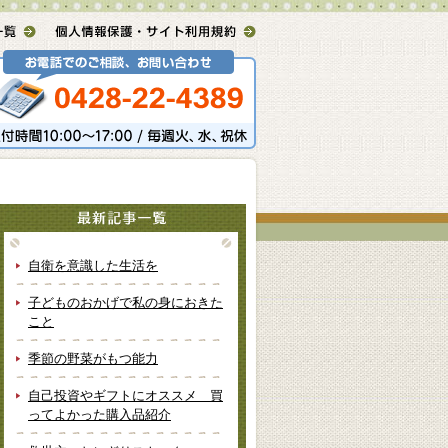
自衛を意識した生活を
子どものおかげで私の身におきた
こと
季節の野菜がもつ能力
自己投資やギフトにオススメ 買
ってよかった購入品紹介