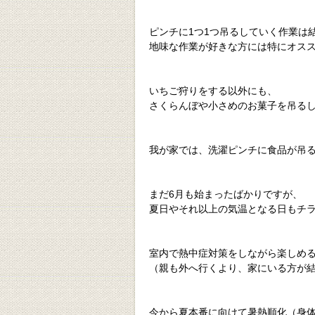
ピンチに1つ1つ吊るしていく作業は
地味な作業が好きな方には特にオス
いちご狩りをする以外にも、
さくらんぼや小さめのお菓子を吊る
我が家では、洗濯ピンチに食品が吊
まだ6月も始まったばかりですが、
夏日やそれ以上の気温となる日もチ
室内で熱中症対策をしながら楽しめ
（親も外へ行くより、家にいる方が
今から夏本番に向けて暑熱順化（身