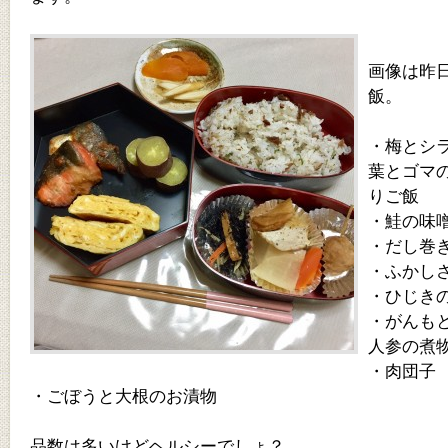
画像は昨
飯。
・梅とシ
葉とゴマ
りご飯
・鮭の味
・だし巻
・ふかし
・ひじき
・がんも
人参の煮
・肉団子
・ごぼうと大根のお漬物
品数は多いけどヘルシーでしょ？